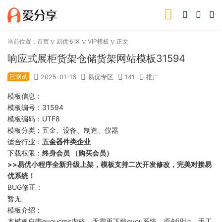
当前位置：
首页
易优专区
VIP模板
正文
响应式展柜货架仓储货架网站模板31594
已测试
2025-01-16
易优专区
141
推广
模板信息：
模板编号：31594
模板编码：UTF8
模板分类：五金、设备、制造、仪器
适合行业：
五金器件类企业
下载权限：
终身会员 （购买会员）
>>易优小程序全新升级上架，模板支持二次开发修改，完美对接易
优系统！
BUG修正：
暂无
模板介绍：
本模板自带eyoucms内核，无需再下载eyou系统，原创设计、手工