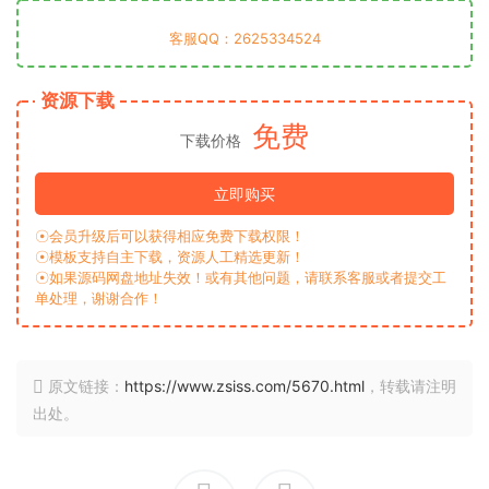
客服QQ：2625334524
资源下载
免费
下载价格
立即购买
☉会员升级后可以获得相应免费下载权限！
☉模板支持自主下载，资源人工精选更新！
☉如果源码网盘地址失效！或有其他问题，请联系客服或者提交工
单处理，谢谢合作！
原文链接：
https://www.zsiss.com/5670.html
，转载请注明
出处。