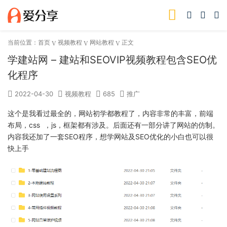
当前位置：
首页
视频教程
网站教程
正文
学建站网 – 建站和SEOVIP视频教程包含SEO优
化程序
2022-04-30
视频教程
685
推广
这个是我看过最全的，网站初学都教程了，内容非常的丰富，前端
布局，css ，js，框架都有涉及。后面还有一部分讲了网站的仿制。
内容我还加了一套SEO程序，想学网站及SEO优化的小白也可以很
快上手