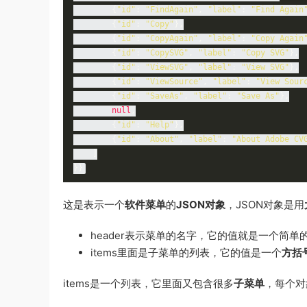
{
"id"
:
"FindAgain"
,
"label"
:
"Find Again
{
"id"
:
"Copy"
},
{
"id"
:
"CopyAgain"
,
"label"
:
"Copy Again
{
"id"
:
"CopySVG"
,
"label"
:
"Copy SVG"
},
{
"id"
:
"ViewSVG"
,
"label"
:
"View SVG"
},
{
"id"
:
"ViewSource"
,
"label"
:
"View Sour
{
"id"
:
"SaveAs"
,
"label"
:
"Save As"
},
null
,
{
"id"
:
"Help"
},
{
"id"
:
"About"
,
"label"
:
"About Adobe CV
]
}}
这是表示一个
软件菜单
的
JSON对象
，JSON对象是用
header表示菜单的名字，它的值就是一个简单
items里面是子菜单的列表，它的值是一个
方括
items是一个列表，它里面又包含很多
子菜单
，每个对