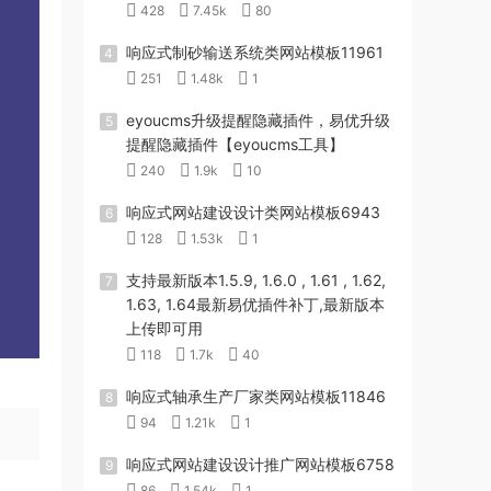
428
7.45k
80
响应式制砂输送系统类网站模板11961
4
251
1.48k
1
eyoucms升级提醒隐藏插件，易优升级
5
提醒隐藏插件【eyoucms工具】
240
1.9k
10
响应式网站建设设计类网站模板6943
6
128
1.53k
1
支持最新版本1.5.9, 1.6.0 , 1.61 , 1.62,
7
1.63, 1.64最新易优插件补丁,最新版本
上传即可用
118
1.7k
40
响应式轴承生产厂家类网站模板11846
8
94
1.21k
1
响应式网站建设设计推广网站模板6758
9
86
1.54k
1