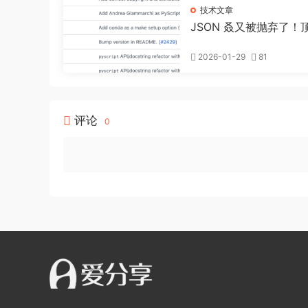
技术文章
JSON 叒又被抛弃了！
源项目钟爱TOML？
2026-01-29
81
评论
0