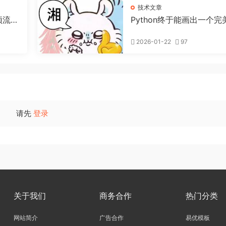
技术文章
顶流开
Python终于能画出一个完
的“圆”了
2026-01-22
97
请先
登录
关于我们
商务合作
热门分类
网站简介
广告合作
易优模板