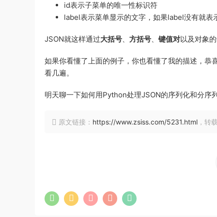
id表示子菜单的唯一性标识符
label表示菜单显示的文字，如果label没有就
JSON就这样通过
大括号
、
方括号
、
键值对
以及对象的
如果你看懂了上面的例子，你也看懂了我的描述，恭喜
看几遍。
明天聊一下如何用Python处理JSON的序列化和分序
原文链接：
https://www.zsiss.com/5231.html
，转