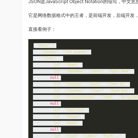
JSON是JavaScript Object Notation的缩
它是网络数据格式中的王者，是前端开发，后端开发
直接看例子：
{
"menu"
:
{
"header"
:
"SVG Viewer"
,
"items"
:
[
{
"id"
:
"Open"
},
{
"id"
:
"OpenNew"
,
"label"
:
"Open New"
},
null
,
{
"id"
:
"ZoomIn"
,
"label"
:
"Zoom In"
},
{
"id"
:
"ZoomOut"
,
"label"
:
"Zoom Out"
},
{
"id"
:
"OriginalView"
,
"label"
:
"Origina
null
,
{
"id"
:
"Quality"
},
{
"id"
:
"Pause"
},
{
"id"
:
"Mute"
},
null
,
{
"id"
:
"Find"
,
"label"
:
"Find..."
},