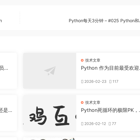
n
Python每天3分钟 – #025 Python
技术文章
序员当
Python 作为目前最受欢
编程语言之一，它的“江湖
位”很高，但也确实存在一
2026-02-23
117
让开发者“头疼”的地方。
技术文章
还是
Python死循环的极限PK，
ile True和for+ [无限迭代
器]，谁更猛
2026-02-12
77