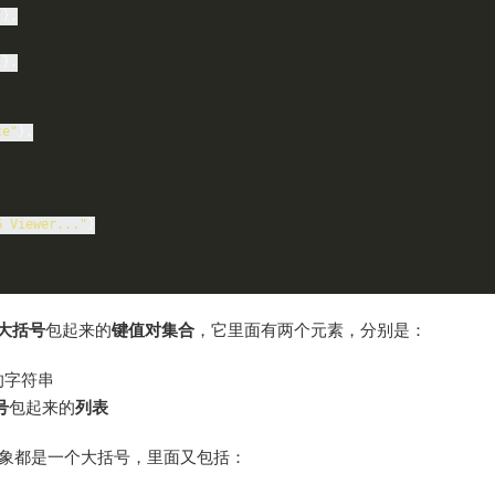
"
},
"
},
ce"
},
G Viewer..."
}
大括号
包起来的
键值对集合
，它里面有两个元素，分别是：
的字符串
号
包起来的
列表
象都是一个大括号，里面又包括：