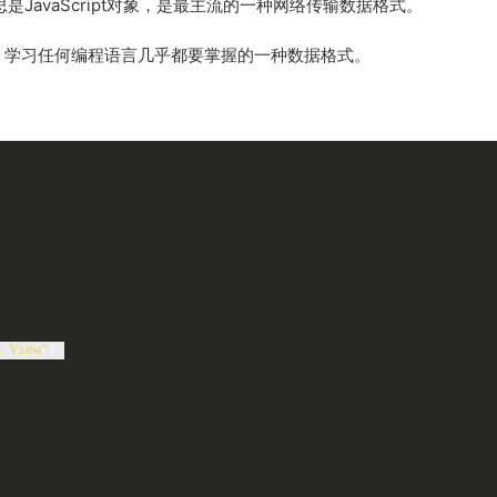
写，中文意思是JavaScript对象，是最主流的一种网络传输数据格式。
，学习任何编程语言几乎都要掌握的一种数据格式。
l View"
},