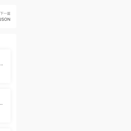
下一篇
和JSON
迎的
地
些
wh