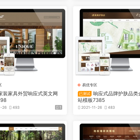
区
易优专区
家装家具外贸响应式英文网
响应式品牌护肤品类
已测试
98
站模板7385
1-26
493
1
2021-11-26
483