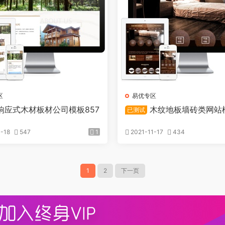
区
易优专区
响应式木材板材公司模板857
木纹地板墙砖类网站模
已测试
-18
547
1
2021-11-17
434
1
2
下一页