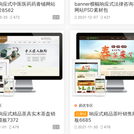
响应式中医医药药膏铺网站
banner横幅响应式法律咨
网站PSD素材包
28562
6-25
472
1
2021-12-07
421
区
易优专区
响应式精品茶具实木茶盘销
响应式精品茶叶销售
已测试
板7372
板6685
2-01
479
1
2021-11-30
476