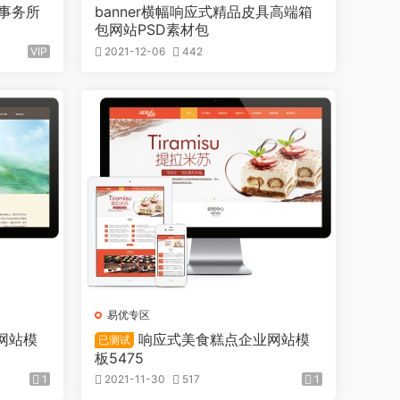
询事务所
banner横幅响应式精品皮具高端箱
包网站PSD素材包
VIP
2021-12-06
442
易优专区
网站模
响应式美食糕点企业网站模
已测试
板5475
1
2021-11-30
517
1