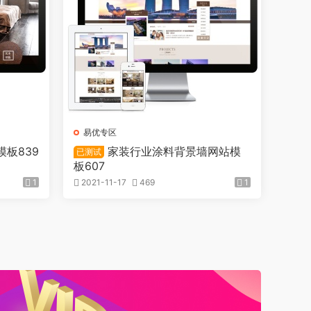
易优专区
板839
家装行业涂料背景墙网站模
已测试
板607
1
2021-11-17
469
1