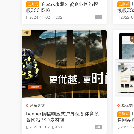
响应式服装外贸企业网站模
已测试
已测试
板ZS31516
模板ZS
2024-11-02
202
1
2022-0
VIP
站长素材
易优专
banner横幅响应式户外装备体育装
已测试
备网站PSD素材包
售网站模
2021-12-02
459
VIP
2021-1