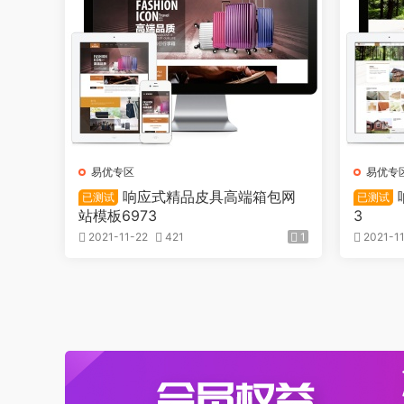
易优专区
易优专
响应式精品皮具高端箱包网
已测试
已测试
站模板6973
3
2021-11-22
421
1
2021-11