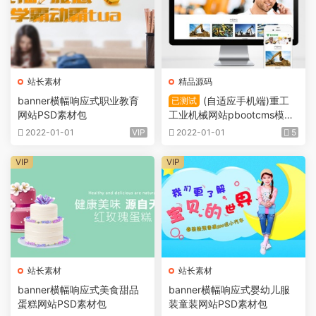
站长素材
精品源码
banner横幅响应式职业教育
(自适应手机端)重工
已测试
网站PSD素材包
工业机械网站pbootcms模板
挖掘机机推土机网站源码下载
2022-01-01
VIP
2022-01-01
5
K34
VIP
VIP
站长素材
站长素材
banner横幅响应式美食甜品
banner横幅响应式婴幼儿服
蛋糕网站PSD素材包
装童装网站PSD素材包