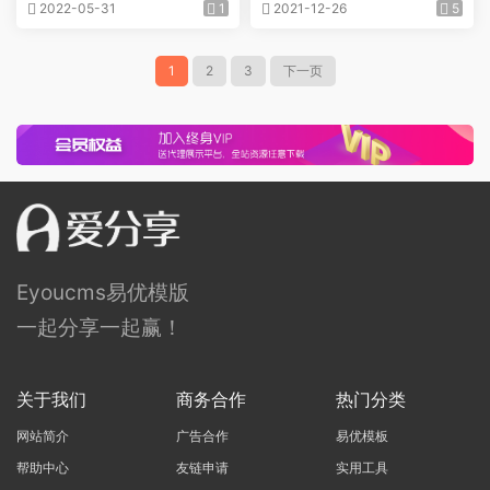
农业种植网站源码下载K28
2022-05-31
1
2021-12-26
5
1
2
3
下一页
Eyoucms易优模版
一起分享一起赢！
关于我们
商务合作
热门分类
网站简介
广告合作
易优模板
帮助中心
友链申请
实用工具