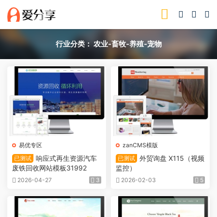
行业分类：
农业-畜牧-养殖-宠物
易优专区
zanCMS模版
响应式再生资源汽车
外贸询盘 X115（视频
已测试
已测试
废铁回收网站模板31992
监控）
2026-04-27
3
2026-02-03
5