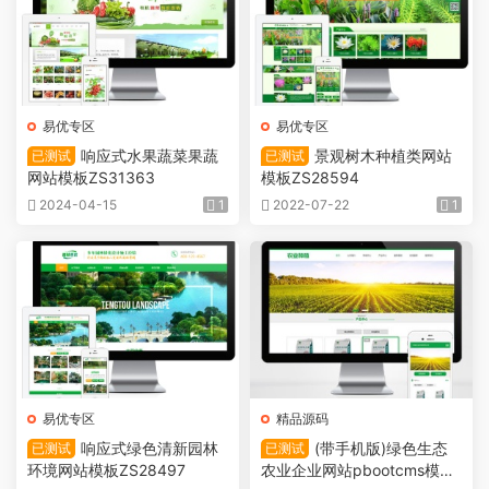
易优专区
易优专区
响应式水果蔬菜果蔬
景观树木种植类网站
已测试
已测试
网站模板ZS31363
模板ZS28594
2024-04-15
1
2022-07-22
1
易优专区
精品源码
响应式绿色清新园林
(带手机版)绿色生态
已测试
已测试
环境网站模板ZS28497
农业企业网站pbootcms模板