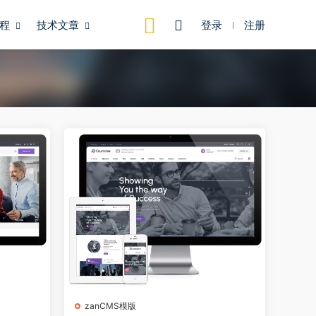
程
技术文章
登录
注册
zanCMS模版