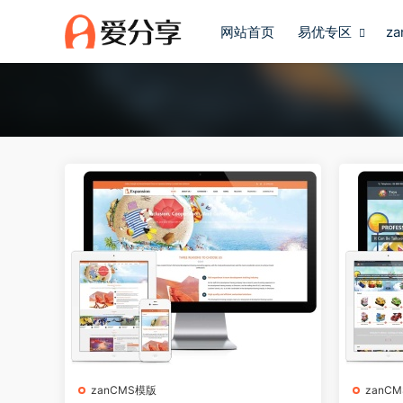
网站首页
易优专区
z
zanCMS模版
zanC