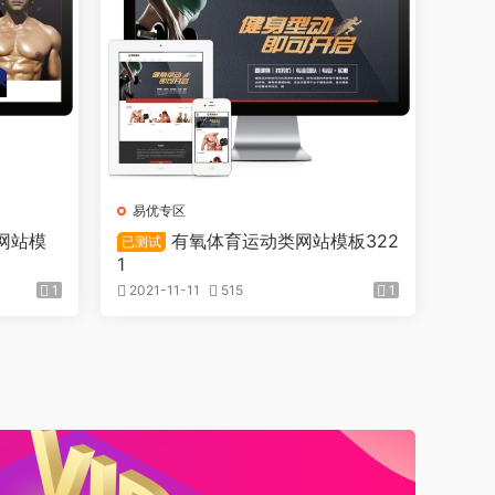
易优专区
网站模
有氧体育运动类网站模板322
已测试
1
1
2021-11-11
515
1