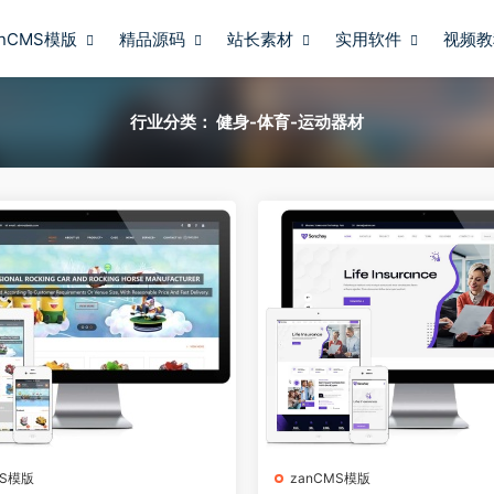
anCMS模版
精品源码
站长素材
实用软件
视频教
行业分类：
健身-体育-运动器材
MS模版
zanCMS模版